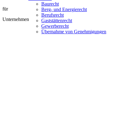
Baurecht
für
Berg- und Energierecht
Berufsrecht
Unternehmen
Gaststättenrecht
Gewerberecht
Übernahme von Genehmigungen
Umweltrecht
Gemeindliche Unternehmen
für
Haushaltsrecht
Kommunalaufsicht
Kommunen
Planfeststellung
Ratsbegehren
Städtebaurecht
Zweckverbände
Bürgerbegehren
für
Natur- und Landschaftsschutzrecht
Planfeststellungsverfahren
Interessens­gemeinschaften
Raumordnungsverfahren
Stiftungsrecht
Vereinsrecht
Versammlungsrecht
Verwaltungsbehörde
vor
Widerspruchsbehörde
Verwaltungsgericht
Behörden
Verwaltungsgerichtshof/ OVG