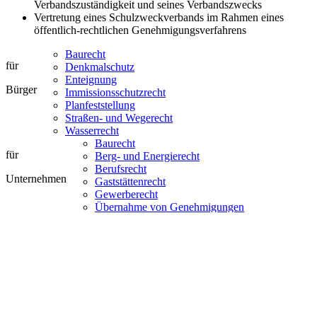
Verbandszuständigkeit und seines Verbandszwecks
Vertretung eines Schulzweckverbands im Rahmen eines
öffentlich-rechtlichen Genehmigungsverfahrens
Baurecht
für
Denkmalschutz
Enteignung
Bürger
Immissionsschutzrecht
Planfeststellung
Straßen- und Wegerecht
Wasserrecht
Baurecht
für
Berg- und Energierecht
Berufsrecht
Unternehmen
Gaststättenrecht
Gewerberecht
Übernahme von Genehmigungen
Umweltrecht
Gemeindliche Unternehmen
für
Haushaltsrecht
Kommunalaufsicht
Kommunen
Planfeststellung
Ratsbegehren
Städtebaurecht
Zweckverbände